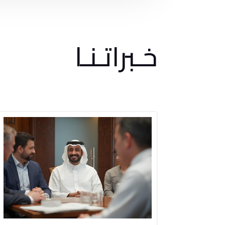
خـبراتـنـا